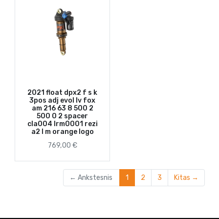
2021 float dpx2 f s k
3pos adj evol lv fox
am 216 63 8 500 2
500 0 2 spacer
cla004 lrm0001 rezi
a2 l m orange logo
769,00 €
(current)
← Ankstesnis
1
2
3
Kitas →