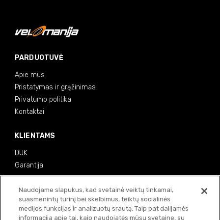
PARDUOTUVĖ
Apie mus
Pristatymas ir grąžinimas
Privatumo politika
Kontaktai
KLIENTAMS
DUK
Garantija
MOKĖJIMO BŪDAI
Naudojame slapukus, kad svetainė veiktų tinkamai,
suasmenintų turinį bei skelbimus, teiktų socialinės
medijos funkcijas ir analizuotų srautą. Taip pat dalijamės
informacija apie tai, kaip naudojatės mūsų svetaine, su