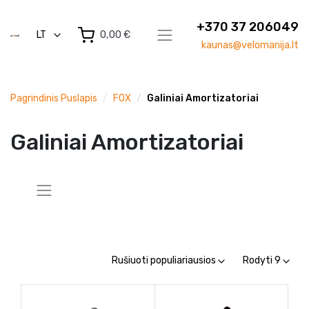
+370 37 206049
LT
0,00 €
kaunas@velomanija.lt
Pagrindinis Puslapis
FOX
Galiniai Amortizatoriai
Galiniai Amortizatoriai
Rušiuoti populiariausios
Rodyti 9