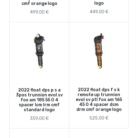
logo
cmf orange logo
449,00 €
499,00 €
2022 float dps f s k
2022 float dps p s a
remote up trunnion
3pos trunnion evol sv
evol sv ptl fox am 165
fox am 185 55 0 4
45 0 4 spacer dcm
spacer lcm lrm cmf
drm cmf orange logo
standard logo
525,00 €
359,00 €