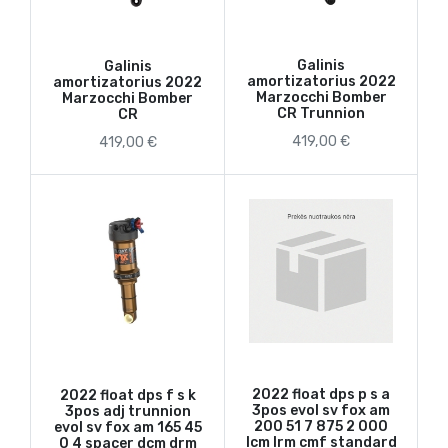
Galinis
Galinis
amortizatorius 2022
amortizatorius 2022
Marzocchi Bomber
Marzocchi Bomber
CR Trunnion
CR
419,00 €
419,00 €
2022 float dps p s a
2022 float dps f s k
3pos evol sv fox am
3pos adj trunnion
200 51 7 875 2 000
evol sv fox am 165 45
lcm lrm cmf standard
0 4 spacer dcm drm