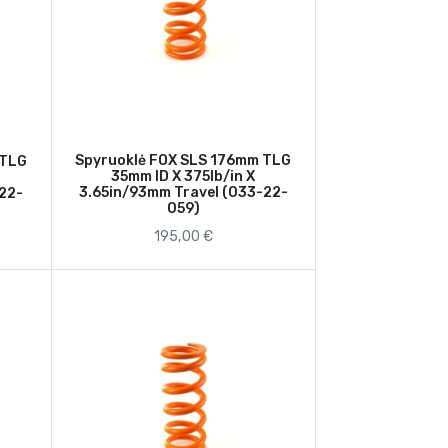
Spyruoklė FOX SLS 176mm TLG
 TLG
35mm ID X 375lb/in X
3.65in/93mm Travel (033-22-
-22-
059)
195,00 €