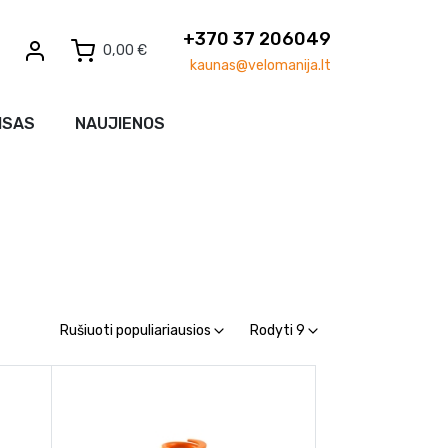
+370 37 206049
0,00 €
kaunas@velomanija.lt
ISAS
NAUJIENOS
Rušiuoti populiariausios
Rodyti 9