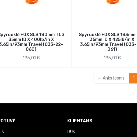
Spyruoklė FOX SLS 180mm TLG
Spyruoklė FOX SLS 183mm
35mm ID X 400lb/in X
35mm ID X 425lb/in X
3.65in/93mm Travel (033-22-
3.65in/93mm Travel (033
060)
061)
195,01 €
195,01 €
(
← Ankstesnis
1
UOTUVĖ
KLIENTAMS
us
DUK