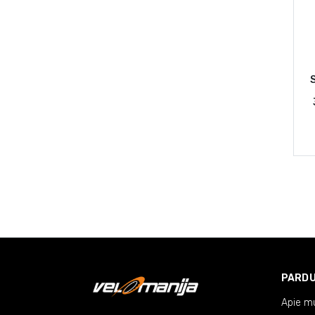
69MM
76MM
60MM
52MM
PARD
Apie m