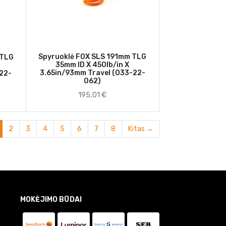
Spyruoklė FOX SLS 191mm TLG
 TLG
35mm ID X 450lb/in X
3.65in/93mm Travel (033-22-
-22-
062)
195,01 €
current)
2
3
4
5
6
7
8
Kitas →
MOKĖJIMO BŪDAI