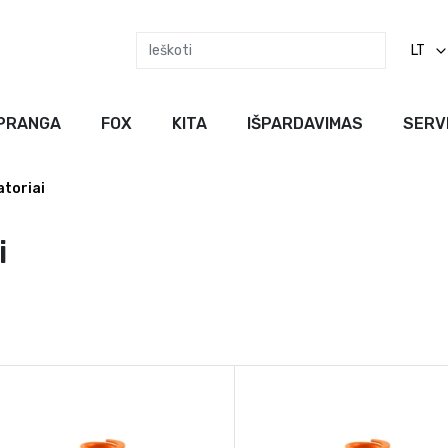
LT
PRANGA
FOX
KITA
IŠPARDAVIMAS
SERV
atoriai
i