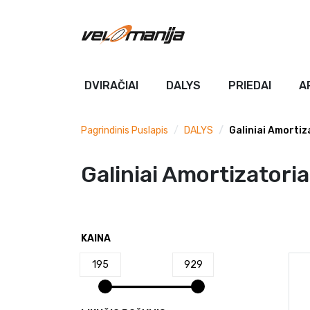
DVIRAČIAI
DALYS
PRIEDAI
A
Pagrindinis Puslapis
DALYS
Galiniai Amortiz
Galiniai Amortizatoria
KAINA
195
929